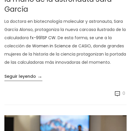
García
La doctora en biotecnología molecular y astronauta, Sara
García Alonso, protagoniza la nueva carcasa ilustrada de la
calculadora
fx-991SP CW
. De esta forma, se une a la
colección de
Women in Science
de CASIO, donde grandes
mujeres de la historia de la ciencia protagonizan la portada
de las calculadoras más innovadoras del momento.
→
«Adéntrate en el universo de las nuevas c
Seguir leyendo
0