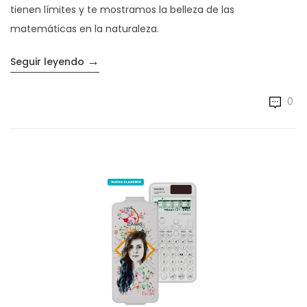
tienen límites y te mostramos la belleza de las
matemáticas en la naturaleza.
→
«Conoce la belleza de la naturaleza a trav
Seguir leyendo
0