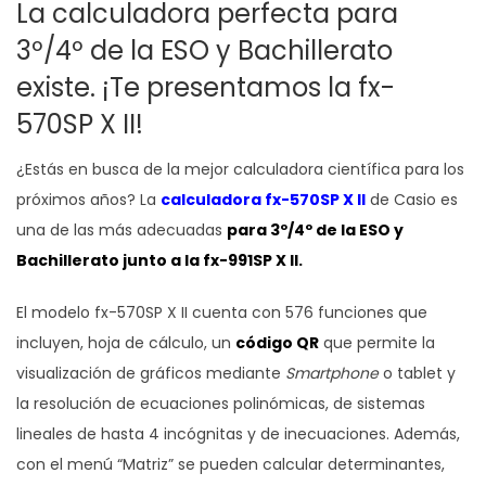
La calculadora perfecta para
3º/4º de la ESO y Bachillerato
existe. ¡Te presentamos la fx-
570SP X II!
¿Estás en busca de la mejor calculadora científica para los
próximos años? La
calculadora fx-570SP
X II
de Casio es
una de las más adecuadas
para 3º/4º de la ESO y
Bachillerato junto a la
fx-991SP X
II
.
El modelo fx-570SP X II cuenta con 576 funciones que
incluyen, hoja de cálculo, un
código QR
que permite la
visualización de gráficos mediante
Smartphone
o tablet y
la resolución de ecuaciones polinómicas, de sistemas
lineales de hasta 4 incógnitas y de inecuaciones. Además,
con el menú “Matriz” se pueden calcular determinantes,