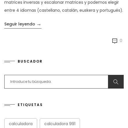
matrices inversas y escalonar matrices y podemos elegir
entre 4 idiomas (castellano, catalán, euskera y portugués).
→
«La calculadora perfecta para 3º/4º de la ES
Seguir leyendo
0
BUSCADOR
Search for:
ETIQUETAS
calculadora
calculadora 991