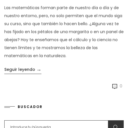
Las matemáticas forman parte de nuestro día a día y de
nuestro entorno, pero, no solo permiten que el mundo siga
su curso, sino que también lo hacen bello. ¿Alguna vez te
has fijado en los pétalos de una margarita o en un panel de
abejas? Hoy te enseñamos que el cálculo y la ciencia no
tienen límites y te mostramos la belleza de las
matemáticas en la naturaleza.
→
«Conoce la belleza de la naturaleza a trav
Seguir leyendo
0
BUSCADOR
Search for: