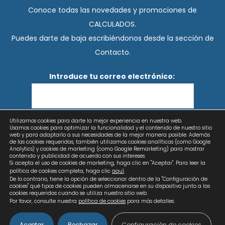
Conoce todas las novedades y promociones de
CALCULADOS.
Puedes darte de baja escribiéndonos desde la sección de
Contacto.
Introduce tu correo electrónico:
Utilizamos cookies para darte la mejor experiencia en nuestra web.
He leído y acepto los términos y condiciones
Usamos cookies para optimizar la funcionalidad y el contenido de nuestro sitio
web y para adaptarlo a sus necesidades de la mejor manera posible. Además
de las cookies requeridas, también utilizamos cookies analíticas (como Google
Analytics) y cookies de marketing (como Google Remarketing) para mostrar
contenido y publicidad de acuerdo con sus intereses.
Si acepta el uso de cookies de marketing, haga clic en "Aceptar". Para leer la
política de cookies completa, haga clic
aquí
.
De lo contrario, tiene la opción de seleccionar dentro de la "Configuración de
cookies" qué tipos de cookies pueden almacenarse en su dispositivo junto a las
cookies requeridas cuando se utiliza nuestro sitio web.
Por favor, consulte nuestra
política de cookies
para más detalles.
Aceptar
Rechazar
Configuración de cookies