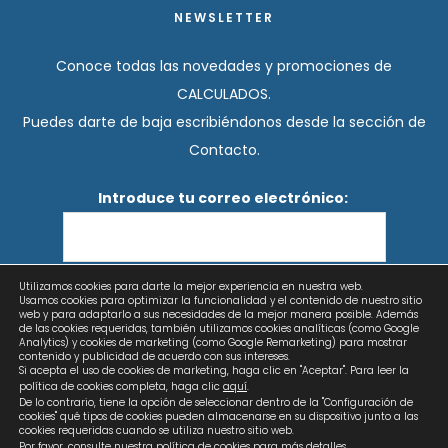
NEWSLETTER
Conoce todas las novedades y promociones de
CALCULADOS.
Puedes darte de baja escribiéndonos desde la sección de
Contacto.
Introduce tu correo electrónico:
Utilizamos cookies para darte la mejor experiencia en nuestra web.
He leído y acepto los términos y condiciones
Usamos cookies para optimizar la funcionalidad y el contenido de nuestro sitio
web y para adaptarlo a sus necesidades de la mejor manera posible. Además
de las cookies requeridas, también utilizamos cookies analíticas (como Google
Analytics) y cookies de marketing (como Google Remarketing) para mostrar
contenido y publicidad de acuerdo con sus intereses.
Si acepta el uso de cookies de marketing, haga clic en "Aceptar". Para leer la
política de cookies completa, haga clic
aquí
.
De lo contrario, tiene la opción de seleccionar dentro de la "Configuración de
cookies" qué tipos de cookies pueden almacenarse en su dispositivo junto a las
cookies requeridas cuando se utiliza nuestro sitio web.
Por favor, consulte nuestra
política de cookies
para más detalles.