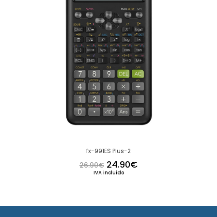
fx-991ES Plus-2
El precio original era: 26.
El precio actual es
24.90
€
26.90
€
IVA incluido