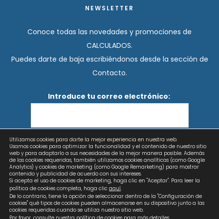
NEWSLETTER
Conoce todas las novedades y promociones de
CALCULADOS.
Puedes darte de baja escribiéndonos desde la sección de
Contacto.
Introduce tu correo electrónico:
Utilizamos cookies para darte la mejor experiencia en nuestra web.
He leído y acepto los términos y condiciones
Usamos cookies para optimizar la funcionalidad y el contenido de nuestro sitio
web y para adaptarlo a sus necesidades de la mejor manera posible. Además
de las cookies requeridas, también utilizamos cookies analíticas (como Google
Analytics) y cookies de marketing (como Google Remarketing) para mostrar
contenido y publicidad de acuerdo con sus intereses.
Si acepta el uso de cookies de marketing, haga clic en "Aceptar". Para leer la
política de cookies completa, haga clic
aquí
.
De lo contrario, tiene la opción de seleccionar dentro de la "Configuración de
cookies" qué tipos de cookies pueden almacenarse en su dispositivo junto a las
cookies requeridas cuando se utiliza nuestro sitio web.
Por favor, consulte nuestra
política de cookies
para más detalles.