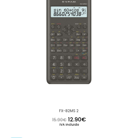
FX-82MS 2
El precio original era: 15.
El precio actual es:
12.90
€
15.90
€
IVA incluido