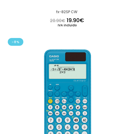
fx-82SP CW
El precio original era: 20.
El precio actual es:
19.90
€
20.90
€
IVA incluido
-8%