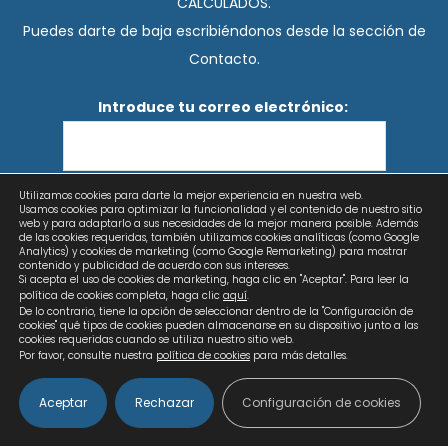
CALCULADOS.
Puedes darte de baja escribiéndonos desde la sección de
Contacto.
Introduce tu correo electrónico:
Utilizamos cookies para darte la mejor experiencia en nuestra web.
He leído y acepto los términos y condiciones
Usamos cookies para optimizar la funcionalidad y el contenido de nuestro sitio
web y para adaptarlo a sus necesidades de la mejor manera posible. Además
de las cookies requeridas, también utilizamos cookies analíticas (como Google
Analytics) y cookies de marketing (como Google Remarketing) para mostrar
contenido y publicidad de acuerdo con sus intereses.
Si acepta el uso de cookies de marketing, haga clic en "Aceptar". Para leer la
política de cookies completa, haga clic
aquí
.
De lo contrario, tiene la opción de seleccionar dentro de la "Configuración de
cookies" qué tipos de cookies pueden almacenarse en su dispositivo junto a las
cookies requeridas cuando se utiliza nuestro sitio web.
Por favor, consulte nuestra
política de cookies
para más detalles.
Aceptar
Rechazar
Configuración de cookies
Copyright © 2026 Calculados | Diseño web: AZUL LIMÓN