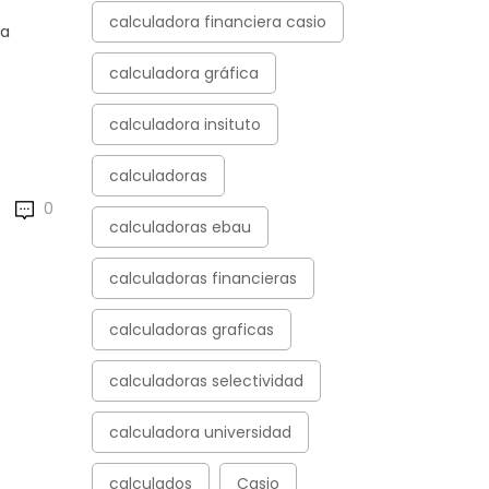
calculadora financiera casio
ha
calculadora gráfica
calculadora insituto
de la nueva Women in Science»
calculadoras
0
calculadoras ebau
calculadoras financieras
calculadoras graficas
calculadoras selectividad
calculadora universidad
calculados
Casio