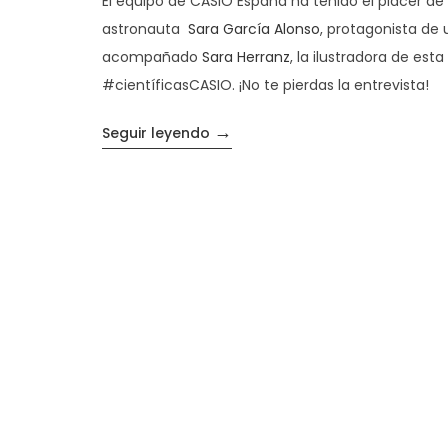
El equipo de CASIO España ha tenido el placer de 
astronauta
Sara García Alonso
, protagonista de
acompañado
Sara Herranz
, la ilustradora de es
#científicasCASIO. ¡No te pierdas la entrevista!
→
«Entrevistamos a la astronauta 
Seguir leyendo