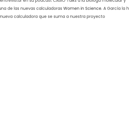
entrevistar en su podcast CASIO Talks a la bióloga molecular y
 una de las nuevas calculadoras
Women in Science
. A García la 
ta nueva calculadora que se suma a nuestra proyecto
Sara García y a la ilustradora Sara Herranz, protagonistas 