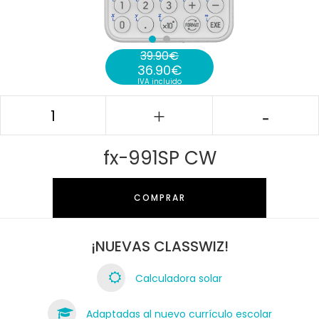
39.90
€
36.90
€
El precio original era: 39.90€.
IVA incluido
El precio actual es: 36.90€.
fx-991SP CW
COMPRAR
¡NUEVAS CLASSWIZ!
Calculadora solar
Adaptadas al nuevo currículo escolar