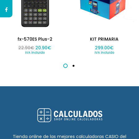
fx-570ES Plus-2
KIT PRIMARIA
El precio original era: 22.90€.
El precio actual es: 20.90€.
22.90
€
20.90
€
299.00
€
IVA incluido
IVA incluido
Tienda online de las mejores calculadoras CASIO del