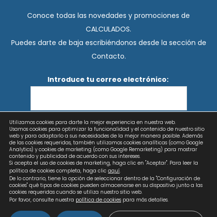
Conoce todas las novedades y promociones de
CALCULADOS.
Puedes darte de baja escribiéndonos desde la sección de
Contacto.
Introduce tu correo electrónico:
Utilizamos cookies para darte la mejor experiencia en nuestra web.
He leído y acepto los términos y condiciones
Usamos cookies para optimizar la funcionalidad y el contenido de nuestro sitio
web y para adaptarlo a sus necesidades de la mejor manera posible. Además
de las cookies requeridas, también utilizamos cookies analíticas (como Google
Analytics) y cookies de marketing (como Google Remarketing) para mostrar
contenido y publicidad de acuerdo con sus intereses.
Si acepta el uso de cookies de marketing, haga clic en "Aceptar". Para leer la
política de cookies completa, haga clic
aquí
.
De lo contrario, tiene la opción de seleccionar dentro de la "Configuración de
cookies" qué tipos de cookies pueden almacenarse en su dispositivo junto a las
cookies requeridas cuando se utiliza nuestro sitio web.
Por favor, consulte nuestra
política de cookies
para más detalles.