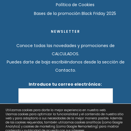
Política de Cookies
Bases de la promoción Black Friday 2025
NEWSLETTER
Conoce todas las novedades y promociones de
CALCULADOS.
Puedes darte de baja escribiéndonos desde la sección de
Contacto.
Introduce tu correo electrónico:
Utilizamos cookies para darte la mejor experiencia en nuestra web.
He leído y acepto los términos y condiciones
Usamos cookies para optimizar la funcionalidad y el contenido de nuestro sitio
web y para adaptarlo a sus necesidades de la mejor manera posible. Además
de las cookies requeridas, también utilizamos cookies analíticas (como Google
Analytics) y cookies de marketing (como Google Remarketing) para mostrar
contenido y publicidad de acuerdo con sus intereses.