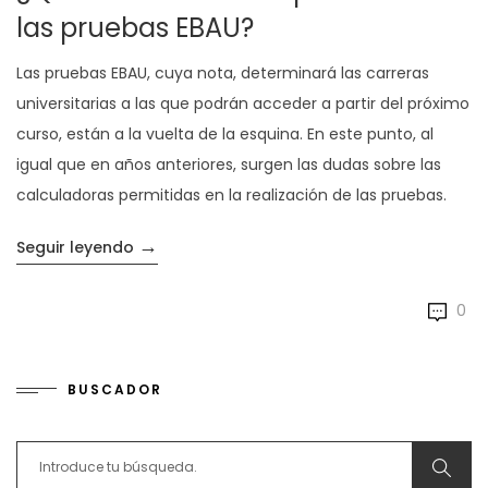
las pruebas EBAU?
Las pruebas EBAU, cuya nota, determinará las carreras
universitarias a las que podrán acceder a partir del próximo
curso, están a la vuelta de la esquina. En este punto, al
igual que en años anteriores, surgen las dudas sobre las
calculadoras permitidas en la realización de las pruebas.
→
«¿Qué calculadora se permite en las prueb
Seguir leyendo
0
BUSCADOR
Search for: