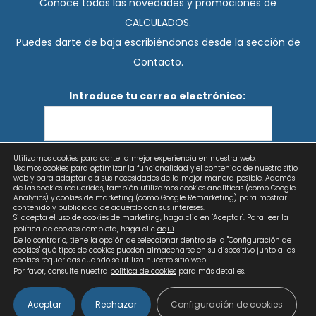
Conoce todas las novedades y promociones de
CALCULADOS.
Puedes darte de baja escribiéndonos desde la sección de
Contacto.
Introduce tu correo electrónico:
Utilizamos cookies para darte la mejor experiencia en nuestra web.
He leído y acepto los términos y condiciones
Usamos cookies para optimizar la funcionalidad y el contenido de nuestro sitio
web y para adaptarlo a sus necesidades de la mejor manera posible. Además
de las cookies requeridas, también utilizamos cookies analíticas (como Google
Analytics) y cookies de marketing (como Google Remarketing) para mostrar
contenido y publicidad de acuerdo con sus intereses.
Si acepta el uso de cookies de marketing, haga clic en "Aceptar". Para leer la
política de cookies completa, haga clic
aquí
.
De lo contrario, tiene la opción de seleccionar dentro de la "Configuración de
cookies" qué tipos de cookies pueden almacenarse en su dispositivo junto a las
cookies requeridas cuando se utiliza nuestro sitio web.
Por favor, consulte nuestra
política de cookies
para más detalles.
Aceptar
Rechazar
Configuración de cookies