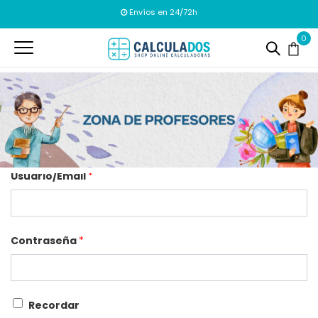
Envíos en 24/72h
0
Usuario/Email
*
Contraseña
*
Recordar