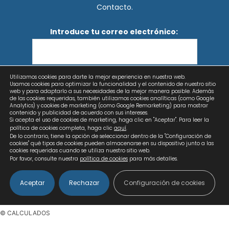
Contacto.
Introduce tu correo electrónico:
Utilizamos cookies para darte la mejor experiencia en nuestra web.
He leído y acepto los términos y condiciones
Usamos cookies para optimizar la funcionalidad y el contenido de nuestro sitio
web y para adaptarlo a sus necesidades de la mejor manera posible. Además
de las cookies requeridas, también utilizamos cookies analíticas (como Google
Analytics) y cookies de marketing (como Google Remarketing) para mostrar
contenido y publicidad de acuerdo con sus intereses.
Si acepta el uso de cookies de marketing, haga clic en "Aceptar". Para leer la
política de cookies completa, haga clic
aquí
.
De lo contrario, tiene la opción de seleccionar dentro de la "Configuración de
cookies" qué tipos de cookies pueden almacenarse en su dispositivo junto a las
cookies requeridas cuando se utiliza nuestro sitio web.
Por favor, consulte nuestra
política de cookies
para más detalles.
Aceptar
Rechazar
Configuración de cookies
Copyright © 2026 Calculados | Diseño web: AZUL LIMÓN
© CALCULADOS