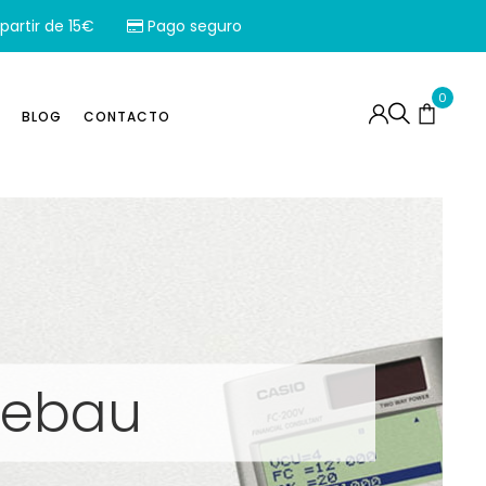
partir de 15€
Pago seguro
0
BLOG
CONTACTO
 ebau