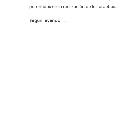
permitidas en la realización de las pruebas.
→
«¿Qué calculadora se permite e
Seguir leyendo