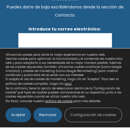
Puedes darte de baja escribiéndonos desde la sección de
Contacto.
Introduce tu correo electrónico:
Utilizamos cookies para darte la mejor experiencia en nuestra web.
He leído y acepto los términos y condiciones
Usamos cookies para optimizar la funcionalidad y el contenido de nuestro sitio
web y para adaptarlo a sus necesidades de la mejor manera posible. Además
de las cookies requeridas, también utilizamos cookies analíticas (como Google
Analytics) y cookies de marketing (como Google Remarketing) para mostrar
contenido y publicidad de acuerdo con sus intereses.
Si acepta el uso de cookies de marketing, haga clic en "Aceptar". Para leer la
política de cookies completa, haga clic
aquí
.
De lo contrario, tiene la opción de seleccionar dentro de la "Configuración de
cookies" qué tipos de cookies pueden almacenarse en su dispositivo junto a las
cookies requeridas cuando se utiliza nuestro sitio web.
Por favor, consulte nuestra
política de cookies
para más detalles.
Aceptar
Rechazar
Configuración de cookies
Copyright © 2026 Calculados | Diseño web: AZUL LIMÓN