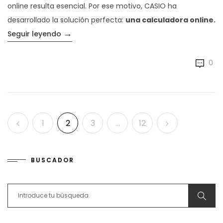
online resulta esencial. Por ese motivo, CASIO ha
desarrollado la solución perfecta:
una calculadora online.
→
«La calculadora online de CASIO: el emulad
Seguir leyendo
0
Paginación de entradas
1
2
3
…
12
BUSCADOR
Search for: