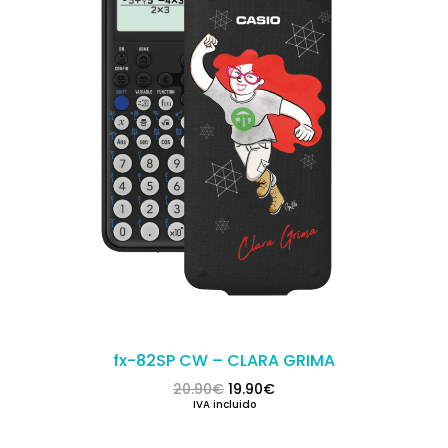
fx-82SP CW – CLARA GRIMA
El precio original era: 20.90€.
El precio actual es: 19.9
20.90
€
19.90
€
IVA incluido