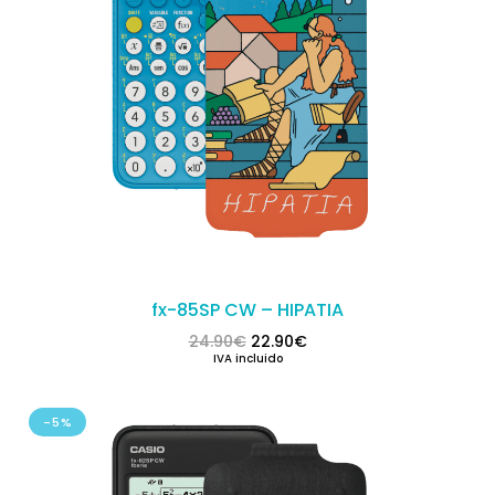
fx-85SP CW – HIPATIA
El precio original era: 24.90€.
El precio actual es: 22.
24.90
€
22.90
€
IVA incluido
-5%