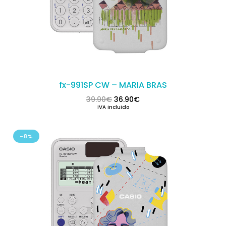
fx-991SP CW – MARIA BRAS
El precio original era: 39.90€.
El precio actual es: 36.
39.90
€
36.90
€
IVA incluido
-8%