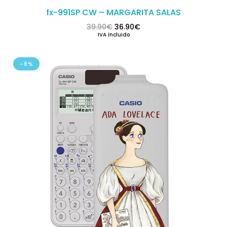
fx-991SP CW – MARGARITA SALAS
El precio original era: 39.90€.
El precio actual es: 36.
39.90
€
36.90
€
IVA incluido
-8%