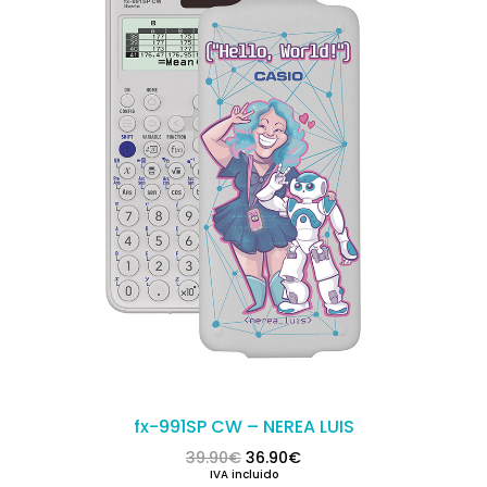
fx-991SP CW – NEREA LUIS
El precio original era: 39.90€.
El precio actual es: 36.
39.90
€
36.90
€
IVA incluido