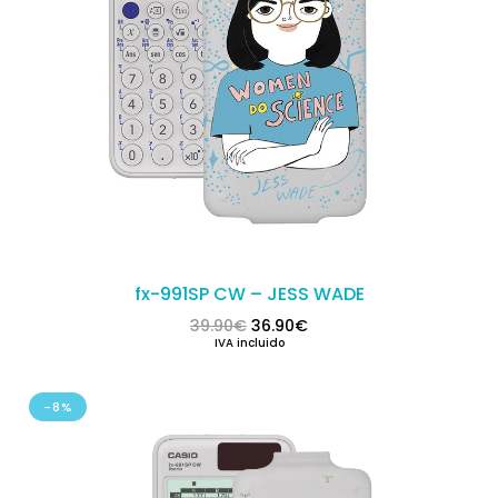
fx-991SP CW – JESS WADE
El precio original era: 39.90€.
El precio actual es: 36.
39.90
€
36.90
€
IVA incluido
-8%