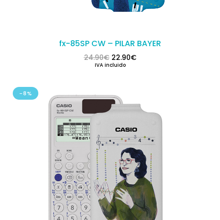
fx-85SP CW – PILAR BAYER
El precio original era: 24.90€.
El precio actual es: 22.
24.90
€
22.90
€
IVA incluido
-8%