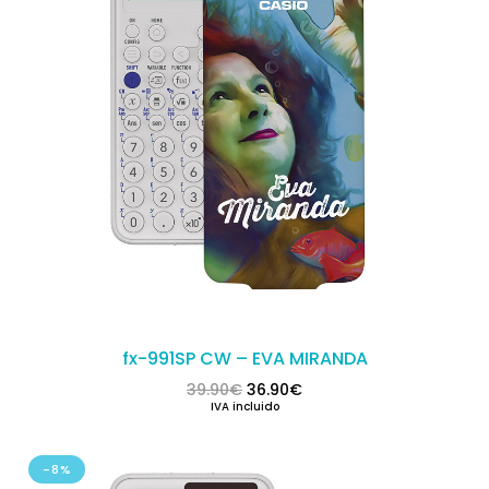
fx-991SP CW – EVA MIRANDA
El precio original era: 39.90€.
El precio actual es: 36.
39.90
€
36.90
€
IVA incluido
-8%