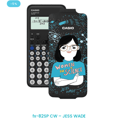
-5%
fx-82SP CW – JESS WADE