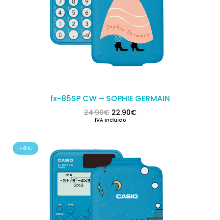
fx-85SP CW – SOPHIE GERMAIN
El precio original era: 24.90€.
El precio actual es: 22.
24.90
€
22.90
€
IVA incluido
-8%