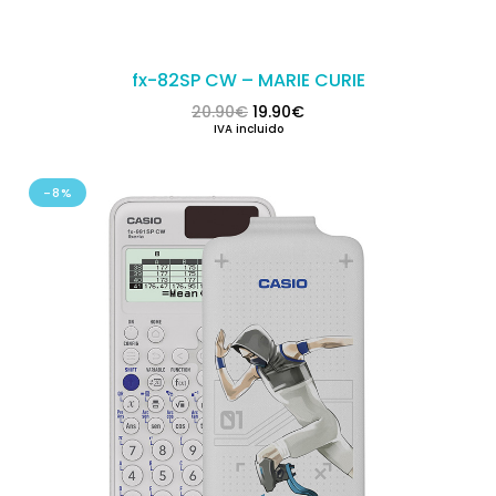
fx-82SP CW – MARIE CURIE
El precio original era: 20.90€.
El precio actual es: 19.9
20.90
€
19.90
€
IVA incluido
-8%