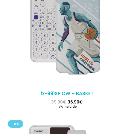
fx-991SP CW – BASKET
El precio original era: 39.90€.
El precio actual es: 36.
39.90
€
36.90
€
IVA incluido
-8%