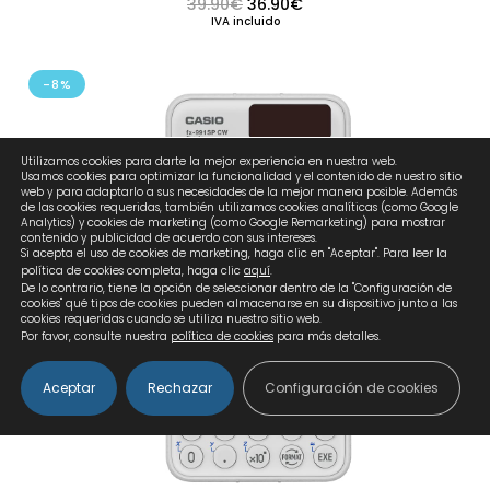
El precio original era: 39.90€.
El precio actual es: 36.
39.90
€
36.90
€
IVA incluido
-8%
Utilizamos cookies para darte la mejor experiencia en nuestra web.
Usamos cookies para optimizar la funcionalidad y el contenido de nuestro sitio
web y para adaptarlo a sus necesidades de la mejor manera posible. Además
de las cookies requeridas, también utilizamos cookies analíticas (como Google
Analytics) y cookies de marketing (como Google Remarketing) para mostrar
contenido y publicidad de acuerdo con sus intereses.
Si acepta el uso de cookies de marketing, haga clic en "Aceptar". Para leer la
política de cookies completa, haga clic
aquí
.
De lo contrario, tiene la opción de seleccionar dentro de la "Configuración de
cookies" qué tipos de cookies pueden almacenarse en su dispositivo junto a las
cookies requeridas cuando se utiliza nuestro sitio web.
Por favor, consulte nuestra
política de cookies
para más detalles.
Aceptar
Rechazar
Configuración de cookies