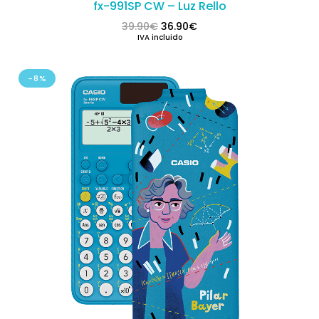
fx-991SP CW – Luz Rello
El precio original era: 39.90€.
El precio actual es: 36.
39.90
€
36.90
€
IVA incluido
-8%