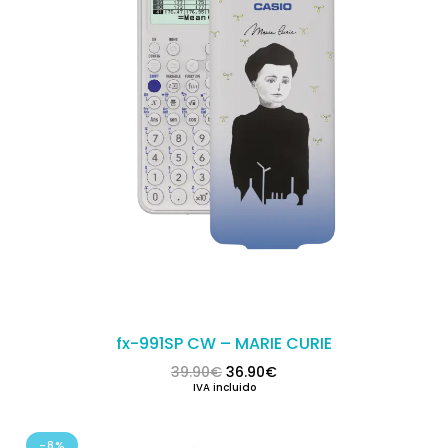
fx-991SP CW – MARIE CURIE
El precio original era: 39.90€.
El precio actual es: 36.
39.90
€
36.90
€
IVA incluido
-8%