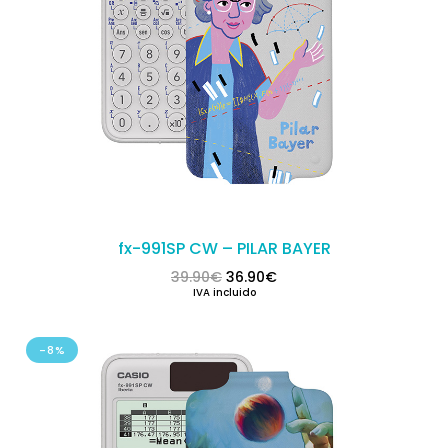
fx-991SP CW – PILAR BAYER
El precio original era: 39.90€.
El precio actual es: 36.
39.90
€
36.90
€
IVA incluido
-8%