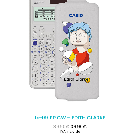
fx-991SP CW – EDITH CLARKE
El precio original era: 39.90€.
El precio actual es: 36.
39.90
€
36.90
€
IVA incluido