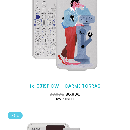
fx-991SP CW – CARME TORRAS
El precio original era: 39.90€.
El precio actual es: 36.
39.90
€
36.90
€
IVA incluido
-8%