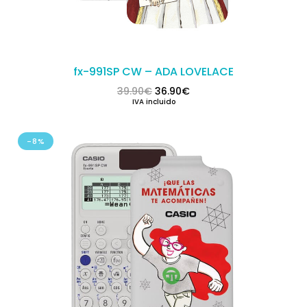
fx-991SP CW – ADA LOVELACE
El precio original era: 39.90€.
El precio actual es: 36.
39.90
€
36.90
€
IVA incluido
-8%