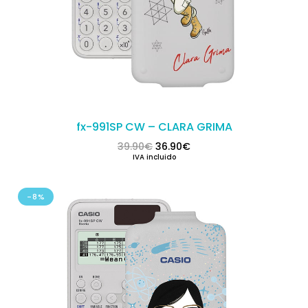
fx-991SP CW – CLARA GRIMA
El precio original era: 39.90€.
El precio actual es: 36.
39.90
€
36.90
€
IVA incluido
-8%