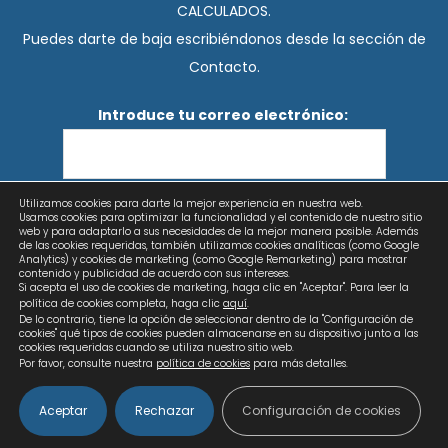
CALCULADOS.
Puedes darte de baja escribiéndonos desde la sección de
Contacto.
Introduce tu correo electrónico:
Utilizamos cookies para darte la mejor experiencia en nuestra web.
He leído y acepto los términos y condiciones
Usamos cookies para optimizar la funcionalidad y el contenido de nuestro sitio
web y para adaptarlo a sus necesidades de la mejor manera posible. Además
de las cookies requeridas, también utilizamos cookies analíticas (como Google
Analytics) y cookies de marketing (como Google Remarketing) para mostrar
contenido y publicidad de acuerdo con sus intereses.
Si acepta el uso de cookies de marketing, haga clic en "Aceptar". Para leer la
política de cookies completa, haga clic
aquí
.
De lo contrario, tiene la opción de seleccionar dentro de la "Configuración de
cookies" qué tipos de cookies pueden almacenarse en su dispositivo junto a las
cookies requeridas cuando se utiliza nuestro sitio web.
Por favor, consulte nuestra
política de cookies
para más detalles.
Aceptar
Rechazar
Configuración de cookies
Copyright © 2026 Calculados | Diseño web: AZUL LIMÓN