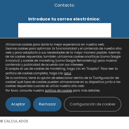
Contacto.
Introduce tu correo electrónico:
Utilizamos cookies para darte la mejor experiencia en nuestra web.
He leído y acepto los términos y condiciones
Usamos cookies para optimizar la funcionalidad y el contenido de nuestro sitio
web y para adaptarlo a sus necesidades de la mejor manera posible. Además
de las cookies requeridas, también utilizamos cookies analíticas (como Google
Analytics) y cookies de marketing (como Google Remarketing) para mostrar
contenido y publicidad de acuerdo con sus intereses.
Si acepta el uso de cookies de marketing, haga clic en "Aceptar". Para leer la
política de cookies completa, haga clic
aquí
.
De lo contrario, tiene la opción de seleccionar dentro de la "Configuración de
cookies" qué tipos de cookies pueden almacenarse en su dispositivo junto a las
cookies requeridas cuando se utiliza nuestro sitio web.
Por favor, consulte nuestra
política de cookies
para más detalles.
Aceptar
Rechazar
Configuración de cookies
Copyright © 2026 Calculados | Diseño web: AZUL LIMÓN
© CALCULADOS