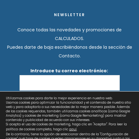
NEWSLETTER
Conoce todas las novedades y promociones de
CALCULADOS.
Puedes darte de baja escribiéndonos desde la sección de
Contacto.
Introduce tu correo electrónico:
Utilizamos cookies para darte la mejor experiencia en nuestra web.
He leído y acepto los términos y condiciones
Usamos cookies para optimizar la funcionalidad y el contenido de nuestro sitio
web y para adaptarlo a sus necesidades de la mejor manera posible. Además
de las cookies requeridas, también utilizamos cookies analíticas (como Google
Analytics) y cookies de marketing (como Google Remarketing) para mostrar
contenido y publicidad de acuerdo con sus intereses.
Si acepta el uso de cookies de marketing, haga clic en "Aceptar". Para leer la
política de cookies completa, haga clic
aquí
.
De lo contrario, tiene la opción de seleccionar dentro de la "Configuración de
cookies" qué tipos de cookies pueden almacenarse en su dispositivo junto a las