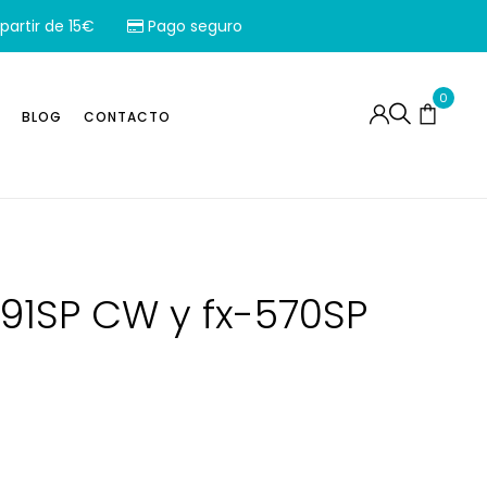
partir de 15€
Pago seguro
0
BLOG
CONTACTO
991SP CW y fx-570SP