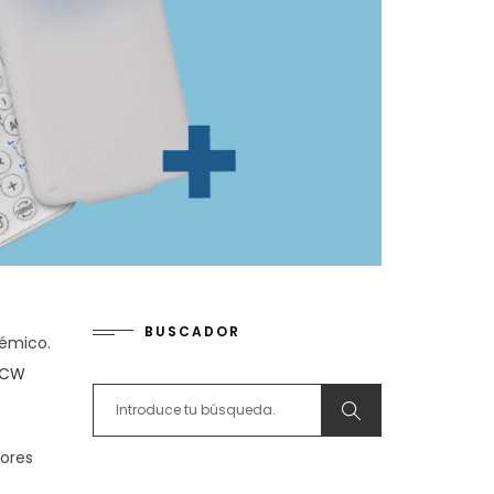
BUSCADOR
démico.
 CW
Search for:
ores