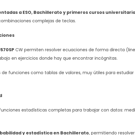
entadas a ESO, Bachillerato y primeros cursos universitari
combinaciones complejas de teclas.
nciones
x-570SP
CW permiten resolver ecuaciones de forma directa (line
rabajo en ejercicios donde hay que encontrar incógnitas.
 de funciones como tablas de valores, muy útiles para estudiar 
d
funciones estadísticas completas para trabajar con datos: medi
babilidad y estadística en Bachillerato
, permitiendo resolver