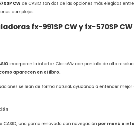
570SP CW
de CASIO son dos de las opciones más elegidas entre
iones complejas.
uladoras fx-991SP CW
y
fx-570SP CW
ASIO
incorporan la interfaz ClassWiz con pantalla de alta resoluc
como aparecen en el libro.
cuaciones se lean de forma natural, ayudando a entender mejor
ción
 de CASIO, una gama renovada con navegación
por menú e int