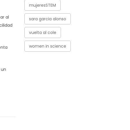
mujeresSTEM
r al
sara garcia alonso
cilidad
vuelta al cole
women in science
enta
 un