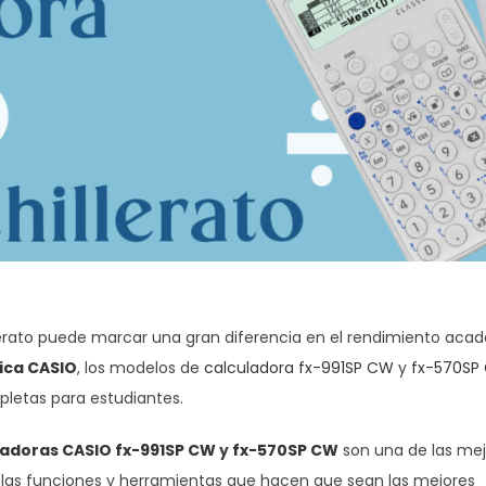
llerato puede marcar una gran diferencia en el rendimiento aca
fica CASIO
, los modelos de
calculadora fx-991SP CW
y
fx-570SP
letas para estudiantes.
ladoras CASIO fx-991SP CW
y
fx-570SP CW
son una de las mej
n las funciones y herramientas que hacen que sean las mejores