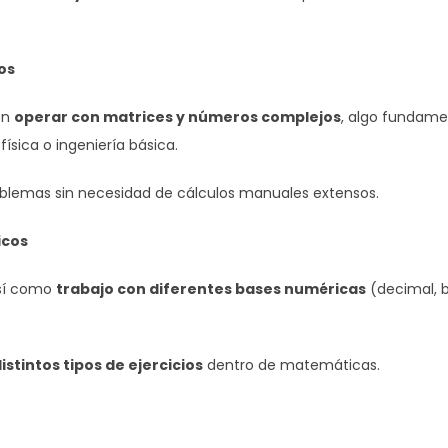
os
en
operar con matrices y números complejos
, algo fundame
sica o ingeniería básica.
roblemas sin necesidad de cálculos manuales extensos.
icos
así como
trabajo con diferentes bases numéricas
(decimal, b
istintos tipos de ejercicios
dentro de matemáticas.