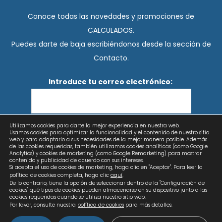
Conoce todas las novedades y promociones de
CALCULADOS.
Puedes darte de baja escribiéndonos desde la sección de
Contacto.
Introduce tu correo electrónico:
Utilizamos cookies para darte la mejor experiencia en nuestra web.
He leído y acepto los términos y condiciones
Usamos cookies para optimizar la funcionalidad y el contenido de nuestro sitio
web y para adaptarlo a sus necesidades de la mejor manera posible. Además
de las cookies requeridas, también utilizamos cookies analíticas (como Google
Analytics) y cookies de marketing (como Google Remarketing) para mostrar
contenido y publicidad de acuerdo con sus intereses.
Si acepta el uso de cookies de marketing, haga clic en "Aceptar". Para leer la
política de cookies completa, haga clic
aquí
.
De lo contrario, tiene la opción de seleccionar dentro de la "Configuración de
cookies" qué tipos de cookies pueden almacenarse en su dispositivo junto a las
cookies requeridas cuando se utiliza nuestro sitio web.
Por favor, consulte nuestra
política de cookies
para más detalles.