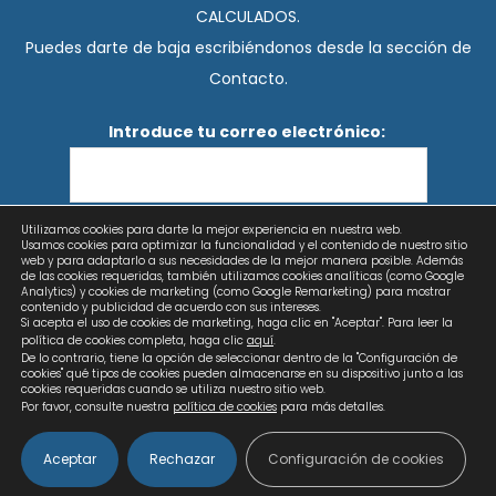
CALCULADOS.
Puedes darte de baja escribiéndonos desde la sección de
Contacto.
Introduce tu correo electrónico:
Utilizamos cookies para darte la mejor experiencia en nuestra web.
He leído y acepto los términos y condiciones
Usamos cookies para optimizar la funcionalidad y el contenido de nuestro sitio
web y para adaptarlo a sus necesidades de la mejor manera posible. Además
de las cookies requeridas, también utilizamos cookies analíticas (como Google
Analytics) y cookies de marketing (como Google Remarketing) para mostrar
contenido y publicidad de acuerdo con sus intereses.
Si acepta el uso de cookies de marketing, haga clic en "Aceptar". Para leer la
política de cookies completa, haga clic
aquí
.
De lo contrario, tiene la opción de seleccionar dentro de la "Configuración de
cookies" qué tipos de cookies pueden almacenarse en su dispositivo junto a las
cookies requeridas cuando se utiliza nuestro sitio web.
Por favor, consulte nuestra
política de cookies
para más detalles.
Aceptar
Rechazar
Configuración de cookies
Copyright © 2026 Calculados | Diseño web: AZUL LIMÓN