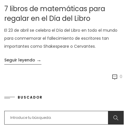
7 libros de matemáticas para
regalar en el Día del Libro
El 23 de abril se celebra el Día del Libro en todo el mundo
para conmemorar el fallecimiento de escritores tan
importantes como Shakespeare o Cervantes.
→
«7 libros de matemáticas para regalar en el
Seguir leyendo
0
BUSCADOR
Search for: