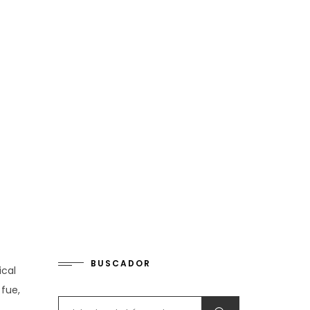
BUSCADOR
ical
 fue,
Search for: