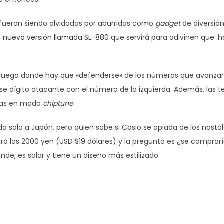
 fueron siendo olvidadas por aburridas como
gadget
de diversión
a nueva versión llamada SL-880
que servirá para adivinen que: 
 juego donde hay que «defenderse» de los números que avanza
se dígito atacante con el número de la izquierda. Además, las t
nías en modo
chiptune
.
a solo a Japón, pero quien sabe si Casio se apiada de los nostál
ará los 2000 yen (USD $19 dólares) y la pregunta es ¿se comprar
de, es solar y tiene un diseño más estilizado.