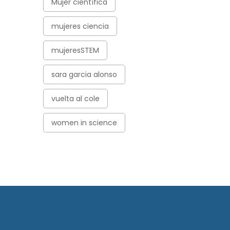
Mujer científica
mujeres ciencia
mujeresSTEM
sara garcia alonso
vuelta al cole
women in science