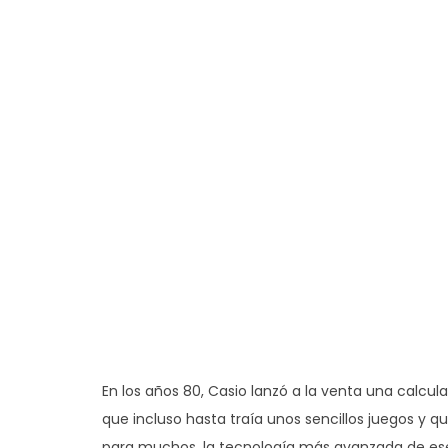
En los años 80, Casio lanzó a la venta una calcul
que incluso hasta traía unos sencillos juegos y qu
para muchos, la tecnología más avanzada de es