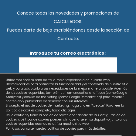
Conoce todas las novedades y promociones de
CALCULADOS.
Puedes darte de baja escribiéndonos desde la sección de
Contacto.
Introduce tu correo electrónico:
Utilizamos cookies para darte la mejor experiencia en nuestra web.
He leído y acepto los términos y condiciones
Usamos cookies para optimizar la funcionalidad y el contenido de nuestro sitio
web y para adaptarlo a sus necesidades de la mejor manera posible. Además
de las cookies requeridas, también utilizamos cookies analíticas (como Google
Analytics) y cookies de marketing (como Google Remarketing) para mostrar
contenido y publicidad de acuerdo con sus intereses.
Si acepta el uso de cookies de marketing, haga clic en "Aceptar". Para leer la
política de cookies completa, haga clic
aquí
.
De lo contrario, tiene la opción de seleccionar dentro de la "Configuración de
cookies" qué tipos de cookies pueden almacenarse en su dispositivo junto a las
cookies requeridas cuando se utiliza nuestro sitio web.
Por favor, consulte nuestra
política de cookies
para más detalles.