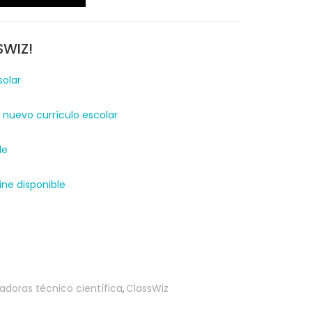
SWIZ!
solar
nuevo currículo escolar
le
ne disponible
adoras técnico científica
ClassWiz
,