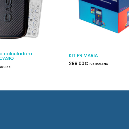
a calculadora
KIT PRIMARIA
 CASIO
299.00
€
IVA incluido
ncluido