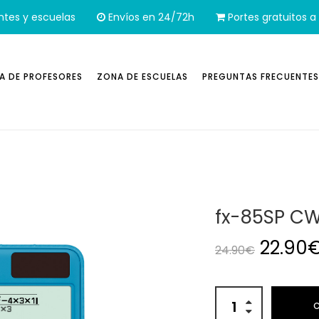
ntes y escuelas
Envíos en 24/72h
Portes gratuitos a 
A DE PROFESORES
ZONA DE ESCUELAS
PREGUNTAS FRECUENTES
fx-85SP C
El pre
22.90
24.90
€