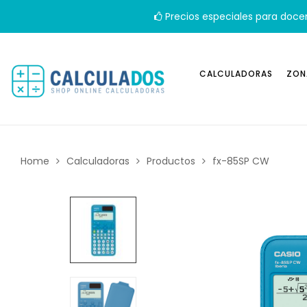
Precios especiales para doce
CALCULADORAS
ZON
Home
Calculadoras
Productos
fx-85SP CW