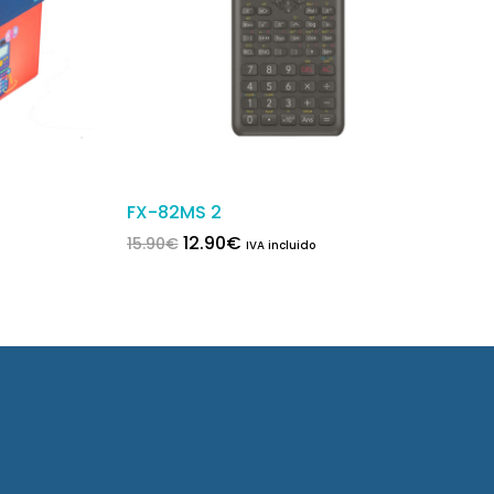
FX-82MS 2
El precio original era: 15.90€.
El precio actual es: 12.90€.
12.90
€
15.90
€
IVA incluido