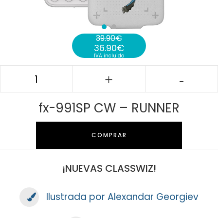
39.90
€
36.90
€
El precio original era: 39.90€.
IVA incluido
El precio actual es: 36.90€.
fx-991SP CW – RUNNER
COMPRAR
¡NUEVAS CLASSWIZ!
Ilustrada por Alexandar Georgiev