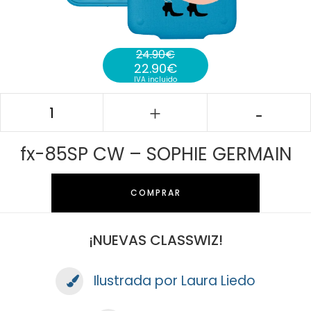
24.90
€
22.90
€
El precio original era: 24.90€.
IVA incluido
El precio actual es: 22.90€.
fx-85SP CW – SOPHIE GERMAIN
COMPRAR
¡NUEVAS CLASSWIZ!
Ilustrada por Laura Liedo