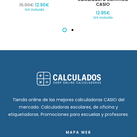
CASIO
El precio original era: 15.90€.
El precio actual es: 12.90€.
15.90
€
12.90
€
IVA incluido
12.95
€
IVA incluido
Tienda online de las mejores calculadoras CASIO del
mercado. Calculadoras escolares, de oficina y
etiquetadoras. Promociones para escuelas y profesores.
MAPA WEB