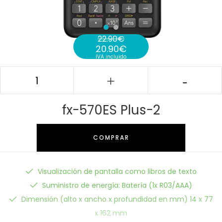
22.90
€
20.90
€
El precio original era: 22.90€.
IVA incluido
El precio actual es: 20.90€.
fx-570ES Plus-2
COMPRAR
Visualización de pantalla como libros de texto
Suministro de energía: Batería (1x R03/AAA)
Dimensión (alto x ancho x profundidad en mm) 14 x 77
x 162 mm