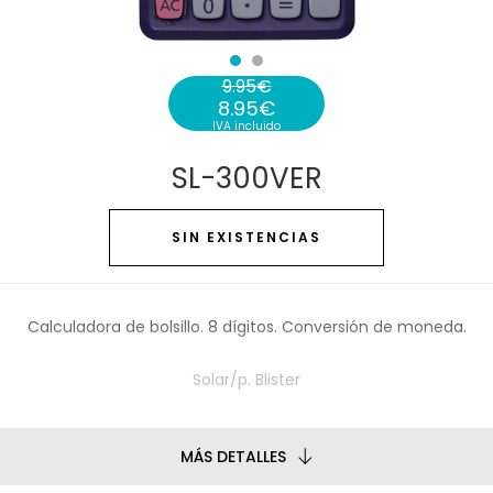
9.95
€
8.95
€
El precio original era: 9.95€.
IVA incluido
El precio actual es: 8.95€.
SL-300VER
SIN EXISTENCIAS
Calculadora de bolsillo. 8 dígitos. Conversión de moneda.
Solar/p. Blister
MÁS DETALLES