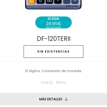
31.95
€
26.95
€
El precio original era: 31.95€.
IVA incluido
El precio actual es: 26.95€.
DF-120TERII
SIN EXISTENCIAS
12 dígitos. Conversión de moneda.
Solar/p. Blister
MÁS DETALLES