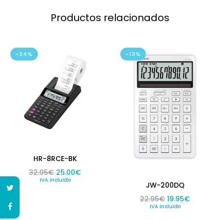
Productos relacionados
-24%
-13%
HR-8RCE-BK
El precio original era: 32.95€.
El precio actual es: 25.00€.
32.95
€
25.00
€
IVA incluido
JW-200DQ
El precio origin
El precio
22.95
€
19.95
€
IVA incluido