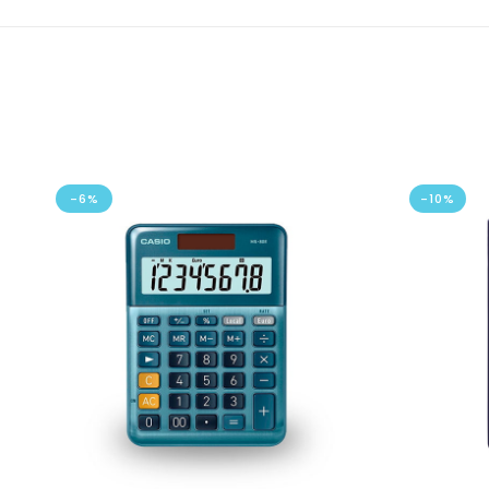
-6%
-10%