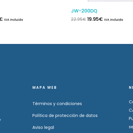
R
JW-200DQ
ecio original era: 9.95€.
El precio actual es: 8.95€.
El precio original e
El precio act
€
19.95
€
22.95
€
IVA incluido
IVA incluido
Este producto tiene múltiples
MAPA WEB
N
C
Términos y condiciones
C
Política de protección de datos
P
y
s
Aviso legal