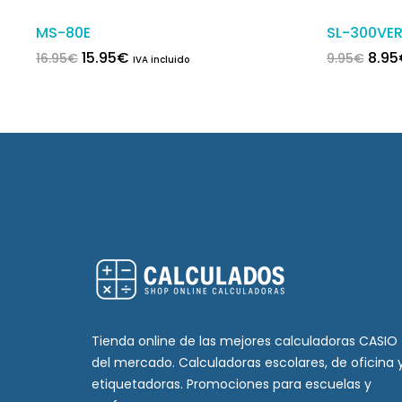
MS-80E
SL-300VE
El precio original era: 16.95€.
El precio actual es: 15.95€.
El pr
15.95
€
8.95
16.95
€
9.95
€
IVA incluido
Tienda online de las mejores calculadoras CASIO
del mercado. Calculadoras escolares, de oficina 
etiquetadoras. Promociones para escuelas y