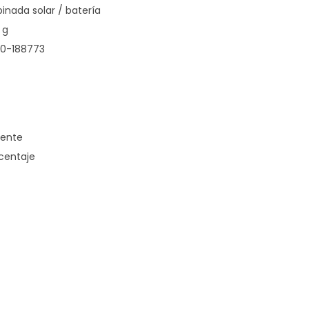
nada solar / batería
 g
50-188773
iente
centaje