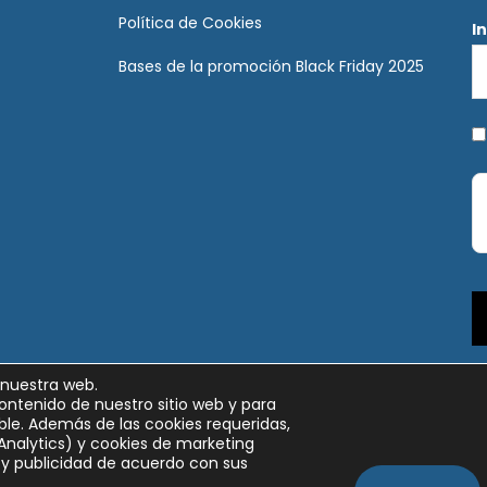
Política de Cookies
I
Bases de la promoción Black Friday 2025
 nuestra web.
ontenido de nuestro sitio web y para
le. Además de las cookies requeridas,
Analytics) y cookies de marketing
y publicidad de acuerdo con sus
Copyright © 2026 Calculados | Diseño web: AZUL LIMÓN