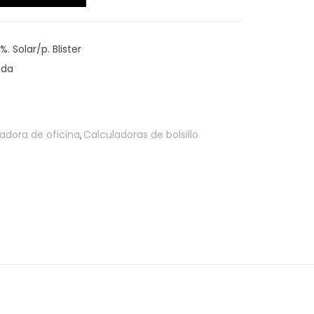
%. Solar/p. Blister
eda
adora de oficina
Calculadoras de bolsillo
,