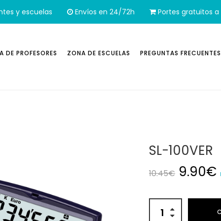
ntes y escuelas
Envíos en 24/72h
Portes gratuitos a 
A DE PROFESORES
ZONA DE ESCUELAS
PREGUNTAS FRECUENTES
SL-100VER
El prec
9.90
€
10.45
€