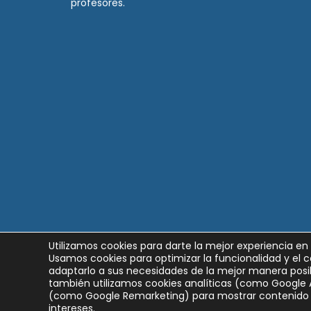
profesores.
Utilizamos cookies para darte la mejor experiencia en
Usamos cookies para optimizar la funcionalidad y el c
adaptarlo a sus necesidades de la mejor manera posib
también utilizamos cookies analíticas (como Google 
(como Google Remarketing) para mostrar contenido 
intereses.