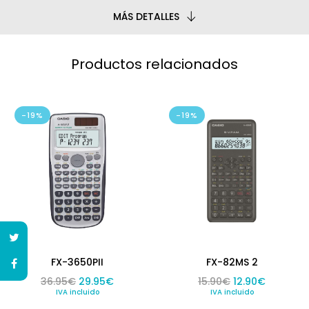
MÁS DETALLES
Productos relacionados
-19%
-19%
FX-3650PII
FX-82MS 2
El precio original era: 36.95€.
El precio actual es: 29.95€.
El precio origin
El precio
36.95
€
29.95
€
15.90
€
12.90
€
IVA incluido
IVA incluido