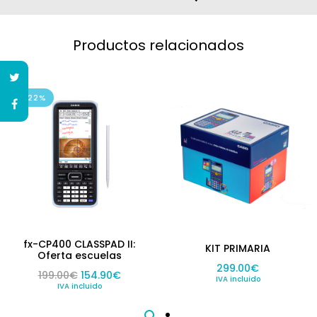
Productos relacionados
-22%
fx-CP400 CLASSPAD II:
KIT PRIMARIA
Oferta escuelas
299.00
€
El precio original era: 199.00€.
El precio actual es: 154.90€.
199.00
€
154.90
€
IVA incluido
IVA incluido