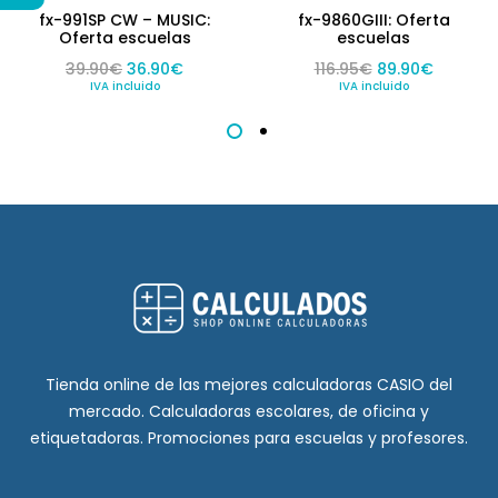
fx-991SP CW – MUSIC:
fx-9860GIII: Oferta
Oferta escuelas
escuelas
El precio original era: 39.90€.
El precio actual es: 36.90€.
El precio origin
El preci
39.90
€
36.90
€
116.95
€
89.90
€
IVA incluido
IVA incluido
Tienda online de las mejores calculadoras CASIO del
mercado. Calculadoras escolares, de oficina y
etiquetadoras. Promociones para escuelas y profesores.