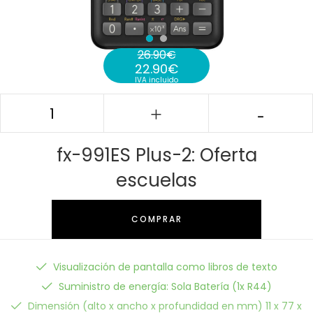
26.90
€
22.90
€
El precio original era: 26.90€.
IVA incluido
El precio actual es: 22.90€.
fx-991ES Plus-2: Oferta
escuelas
COMPRAR
Visualización de pantalla como libros de texto
Suministro de energía: Sola Batería (1x R44)
Dimensión (alto x ancho x profundidad en mm) 11 x 77 x