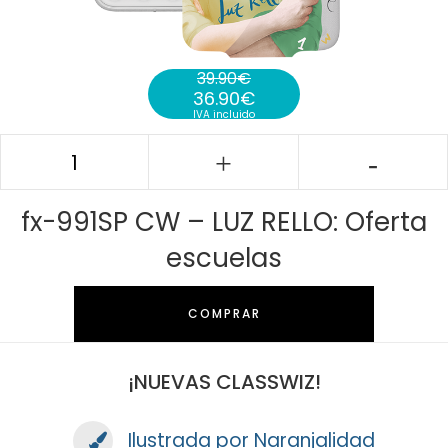
39.90
€
36.90
€
El precio original era: 39.90€.
IVA incluido
El precio actual es: 36.90€.
fx-991SP CW – LUZ RELLO: Oferta
escuelas
COMPRAR
¡NUEVAS CLASSWIZ!
Ilustrada por Naranjalidad