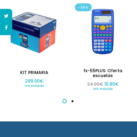
-36%
fx-55PLUS: Oferta
KIT PRIMARIA
escuelas
299.00
€
El precio origi
El preci
24.90
€
15.90
€
IVA incluido
IVA incluido