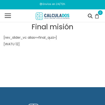
Envíos en 24/72h
0
Final misión
[rev_slider_vc alias=»final_quiz»]
[WATU 12]