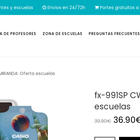
ntes y escuelas
Envíos en 24/72h
Portes gratuitos a 
A DE PROFESORES
ZONA DE ESCUELAS
PREGUNTAS FRECUENTES
MIRANDA: Oferta escuelas
fx-991SP C
escuelas
El prec
36.90
39.90
€