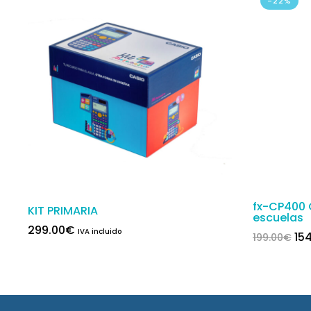
-22%
fx-CP400 C
KIT PRIMARIA
escuelas
299.00
€
IVA incluido
El 
15
199.00
€