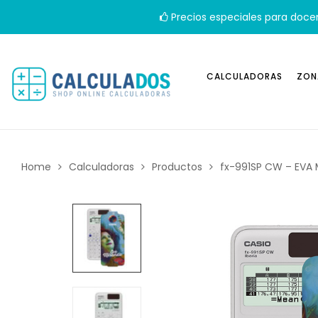
Precios especiales para doce
CALCULADORAS
ZON
Home
Calculadoras
Productos
fx-991SP CW – EVA 