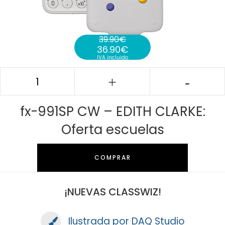
39.90
€
36.90
€
El precio original era: 39.90€.
IVA incluido
El precio actual es: 36.90€.
fx-991SP CW – EDITH CLARKE:
Oferta escuelas
COMPRAR
¡NUEVAS CLASSWIZ!
Ilustrada por
DAQ Studio