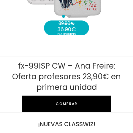
39.90
€
36.90
€
El precio original era: 39.90€.
IVA incluido
El precio actual es: 36.90€.
fx-991SP CW – Ana Freire:
Oferta profesores 23,90€ en
primera unidad
COMPRAR
¡NUEVAS CLASSWIZ!