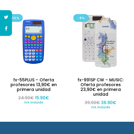
-36%
-8%
fx-55PLUS – Oferta
fx-991SP CW – MUSIC:
profesores 13,90€ en
Oferta profesores
primera unidad
23,90€ en primera
unidad
El precio original era: 24.90€.
El precio actual es: 15.90€.
24.90
€
15.90
€
El precio origin
El preci
39.90
€
36.90
€
IVA incluido
IVA incluido