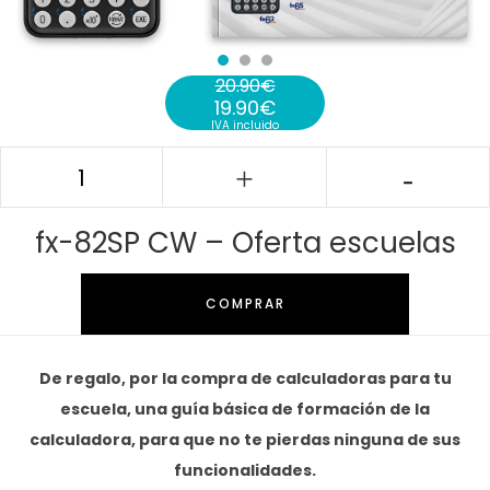
20.90
€
19.90
€
El precio original era: 20.90€.
IVA incluido
El precio actual es: 19.90€.
fx-82SP CW – Oferta escuelas
COMPRAR
De regalo, por la compra de calculadoras para tu
escuela, una guía básica de formación de la
calculadora, para que no te pierdas ninguna de sus
funcionalidades.